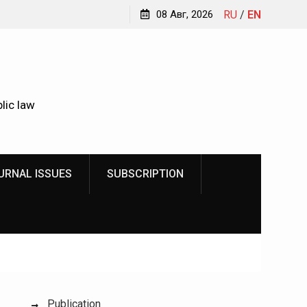
Kindyushenko Ekaterina Yurievna
08 Авг, 2026
RU
/
EN
lic law
URNAL ISSUES
SUBSCRIPTION
Publication