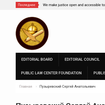
Comparative Law under
We make justice open and accessible to
Последнее:
 Federation: scientific
Перейти
rospects
к
содержимому
EDITORIAL BOARD
EDITORIAL COUNCIL
PUBLIC LAW CENTER FOUNDATION
PUBLI
Главная
Пузыревский Сергей Анатольевич