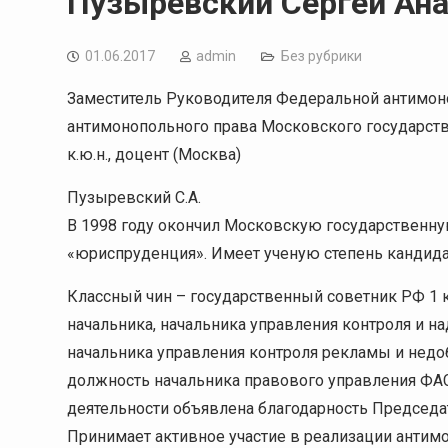
Пузыревский Сергей Ан
01.06.2017
admin
Без рубрики
Заместитель Руководителя Федеральной антимо
антимонопольного права Московского государств
к.ю.н., доцент (Москва)
Пузыревский С.А.
В 1998 году окончил Московскую государственн
«юриспруденция». Имеет ученую степень кандидат
Классный чин – государственный советник РФ 1 к
начальника, начальника управления контроля и н
начальника управления контроля рекламы и недоб
должность начальника правового управления ФАС 
деятельности объявлена благодарность Председ
Принимает активное участие в реализации антим