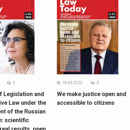
0
18.09.2022
0
of Legislation and
We make justice open and
ve Law under the
accessible to citizens
t of the Russian
: scientific
real results, open