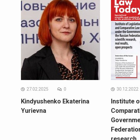
27.02.2025
0
30.12.2022
Kindyushenko Ekaterina
Institute 
Yurievna
Comparati
Governmen
Federation
research, 