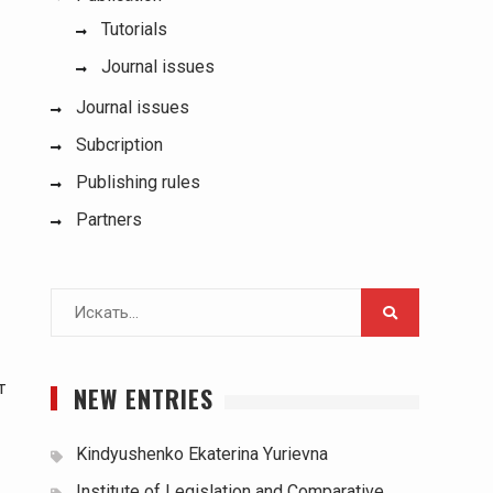
Tutorials
Journal issues
Journal issues
Subcription
Publishing rules
Partners
Поиск
для:
т
NEW ENTRIES
Kindyushenko Ekaterina Yurievna
Institute of Legislation and Comparative