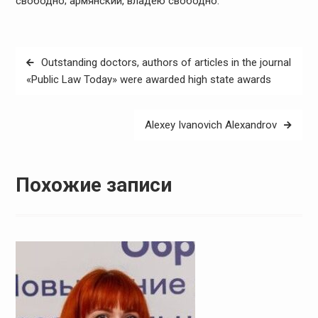
свободно; армянский, владею свободно.
Навигация
Outstanding doctors, authors of articles in the journal
по
«Public Law Today» were awarded high state awards
записям
Alexey Ivanovich Alexandrov
Похожие записи