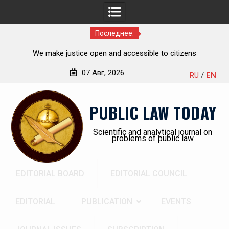
Последнее:
he
We make justice open and accessible to citizens
ch,
07 Авг, 2026
RU
/
EN
Перейти
к
PUBLIC LAW TODAY
содержимому
Scientific and analytical journal on
problems of public law
EDITORIAL BOARD
EDITORIAL COUNCIL
EDITORIAL
PUBLICATION
EVENTS