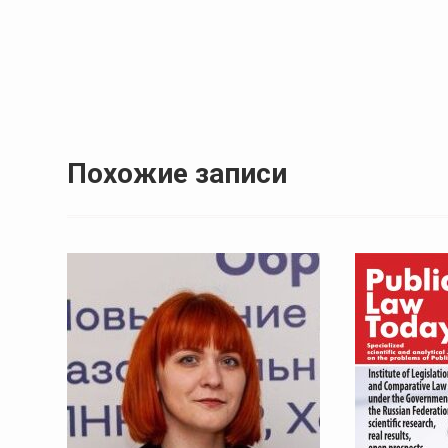
Навигация
по
записям
Похожие записи