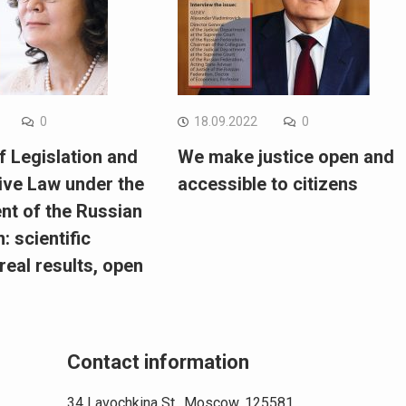
0
18.09.2022
0
of Legislation and
We make justice open and
ve Law under the
accessible to citizens
t of the Russian
: scientific
real results, open
s
Contact information
34 Lavochkina St., Moscow, 125581