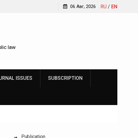
Kindyushenko Ekaterina Yurievna
06 Авг, 2026
RU
/
EN
lic law
URNAL ISSUES
SUBSCRIPTION
Publication