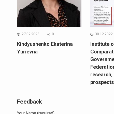
27.02.2025
0
30.12.2022
Kindyushenko Ekaterina
Institute 
Yurievna
Comparati
Governmen
Federation
research, 
prospect
Feedback
Your Name (required)