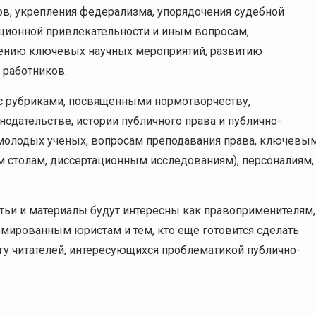
ов, укрепления федерализма, упорядочeния судебной
иционной привлекательности и иным вопросам,
дению ключевых научных мероприятий; развитию
 работников.
с рубриками, посвященными нормотворчеству,
одательстве, истории публичного права и публично-
 молодых ученых, вопросам преподавания права, ключевы
 столам, диссертационным исследованиям), персоналиям,
тьи и материалы будут интересны как правоприменителям,
омированным юристам и тем, кто еще готовится сделать
гу читателей, интересующихся проблематикой публично-