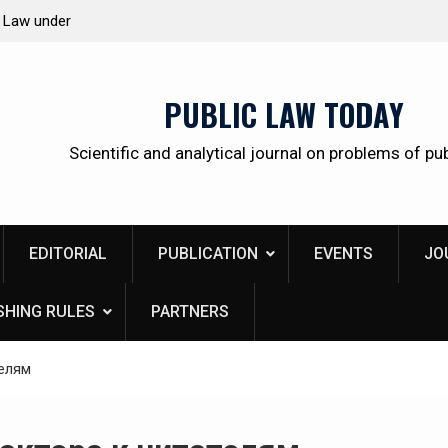
 citizens
Kudrina Ekaterina Leonidovna
PUBLIC LAW TODAY
Scientific and analytical journal on problems of pub
EDITORIAL
PUBLICATION
EVENTS
JO
SHING RULES
PARTNERS
елям