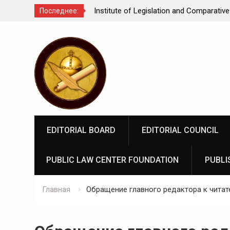
Comparative Law under
We make justice open and accessible to
Последнее:
 Federation: scientific
Перейти
rospects
к
содержимому
EDITORIAL BOARD
EDITORIAL COUNCIL
PUBLIC LAW CENTER FOUNDATION
PUBLI
Главная
Обращение главного редактора к читат